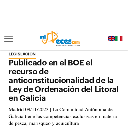
Ir al contenido principal de la página (alt + s)
Ir a la cabecera de la página (alt + c)
Ir al pie de la página (alt + p)
Ir al menú principal (alt + u)
Mostrar/ocultar navegación principal
LEGISLACIÓN
Publicado en el BOE el
recurso de
anticonstitucionalidad de la
Ley de Ordenación del Litoral
en Galicia
Madrid 09/11/2023 | La Comunidad Autónoma de
Galicia tiene las competencias exclusivas en materia
de pesca, marisqueo y acuicultura