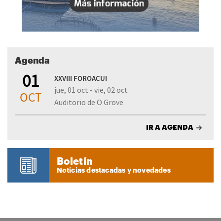
Agenda
01
XXVIII FOROACUI
jue, 01 oct - vie, 02 oct
OCT
Auditorio de O Grove
IR A AGENDA
Boletín
Noticias destacadas y novedades