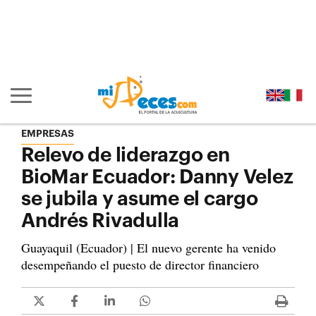
Ir al contenido principal de la página (alt + s)
Ir a la cabecera de la página (alt + c)
Ir al pie de la página (alt + p)
Ir al menú principal (alt + u)
Mostrar/ocultar navegación principal
EMPRESAS
Relevo de liderazgo en
BioMar Ecuador: Danny Velez
se jubila y asume el cargo
Andrés Rivadulla
Guayaquil (Ecuador) | El nuevo gerente ha venido
desempeñando el puesto de director financiero