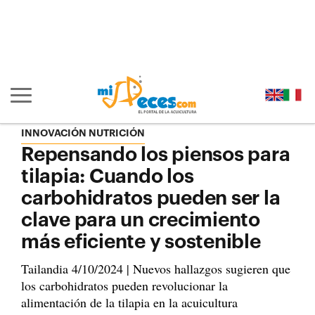
Ir al contenido principal de la página (alt + s)
Ir a la cabecera de la página (alt + c)
Ir al pie de la página (alt + p)
Ir al menú principal (alt + u)
Mostrar/ocultar navegación principal
INNOVACIÓN NUTRICIÓN
Repensando los piensos para
tilapia: Cuando los
carbohidratos pueden ser la
clave para un crecimiento
más eficiente y sostenible
Tailandia 4/10/2024 | Nuevos hallazgos sugieren que
los carbohidratos pueden revolucionar la
alimentación de la tilapia en la acuicultura