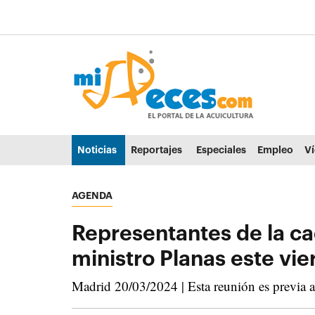
Ir al contenido principal de la página (alt + s)
Ir a la cabecera de la página (alt + c)
Ir al pie de la página (alt + p)
Ir al menú principal (alt + u)
Noticias
Reportajes
Especiales
Empleo
V
AGENDA
Representantes de la ca
ministro Planas este vie
Madrid 20/03/2024 | Esta reunión es previa a