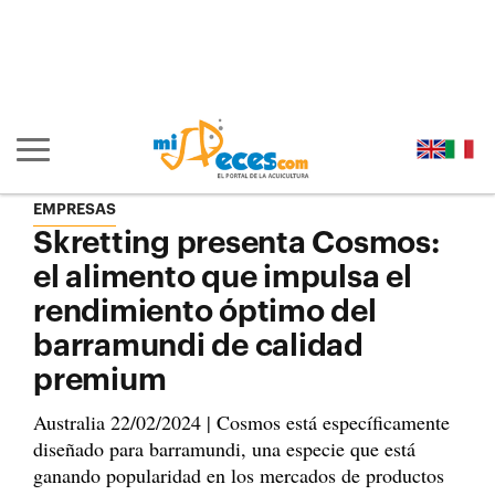
Ir al contenido principal de la página (alt + s)
Ir a la cabecera de la página (alt + c)
Ir al pie de la página (alt + p)
Ir al menú principal (alt + u)
Mostrar/ocultar navegación principal
EMPRESAS
Skretting presenta Cosmos:
el alimento que impulsa el
rendimiento óptimo del
barramundi de calidad
premium
Australia 22/02/2024 | Cosmos está específicamente
diseñado para barramundi, una especie que está
ganando popularidad en los mercados de productos