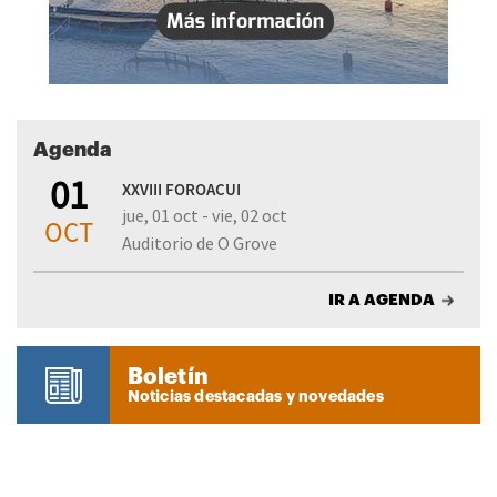
Agenda
01
XXVIII FOROACUI
jue, 01 oct - vie, 02 oct
OCT
Auditorio de O Grove
IR A AGENDA
Boletín
Noticias destacadas y novedades