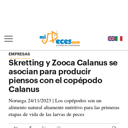
Ir al contenido principal de la página (alt + s)
Ir a la cabecera de la página (alt + c)
Ir al pie de la página (alt + p)
Ir al menú principal (alt + u)
Mostrar/ocultar navegación principal
EMPRESAS
Skretting y Zooca Calanus se
asocian para producir
piensos con el copépodo
Calanus
Noruega 24/11/2023 | Los copépodos son un
alimento natural altamente nutritivo para las primeras
etapas de vida de las larvas de peces