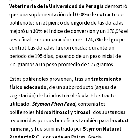
Veterinaria de la Universidad de Perugia
demostró
que una suplementación del 0,08% de extracto de
polifenoles en el pienso de engorde de las doradas
mejoró un 30% el índice de conversión y un 176,9% el
peso final, en comparación con el 124,7% del grupo
control. Las doradas fueron criadas durante un
periodo de 195 días, pasando de un peso inicial de
215 gramos a un peso promedio de 577 gramos.
Estos polifenoles provienen, tras un
tratamiento
físico adecuado
, de un subproducto (aguas de
vegetación) de la industria oleícola. El extracto
utilizado,
Stymon Phen Feed
, contenía los
polifenoles
hidroxitirosol y tirosol
, dos sustancias
reconocidas por sus beneficios también para la
salud
humana
, y fue suministrado por
Stymon Natural
Products P.C.
, con sede en Patras, Grecia.