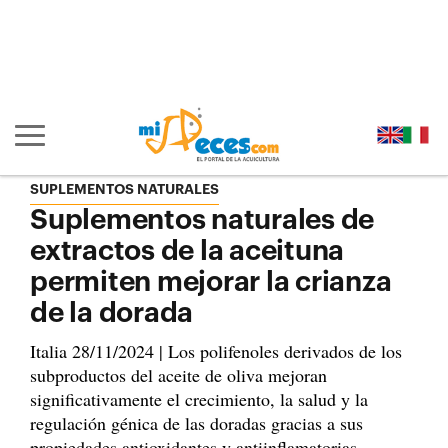
Ir al contenido principal de la página (alt + s)
Ir a la cabecera de la página (alt + c)
Ir al pie de la página (alt + p)
Ir al menú principal (alt + u)
Mostrar/ocultar navegación principal
SUPLEMENTOS NATURALES
Suplementos naturales de
extractos de la aceituna
permiten mejorar la crianza
de la dorada
Italia 28/11/2024 | Los polifenoles derivados de los
subproductos del aceite de oliva mejoran
significativamente el crecimiento, la salud y la
regulación génica de las doradas gracias a sus
propiedades antioxidantes y antiinflamatorias.