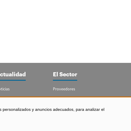
ctualidad
El Sector
ticias
Proveedores
portajes
Guía del Sector
letín Acuicultura
Legislación
s personalizados y anuncios adecuados, para analizar el
Empleo