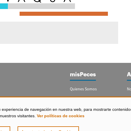
misPeces
A
Quienes Somos
No
Publicidad
Re
Contacto
Bo
u experiencia de navegación en nuestra web, para mostrarte contenido
España)
nuestros visitantes.
Ver políticas de cookies
Configurar Cookies