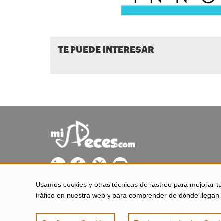
TE PUEDE INTERESAR
Usamos cookies y otras técnicas de rastreo para mejorar t
misPeces se edita desde El Puerto de Santa María (Cádiz - 
tráfico en nuestra web y para comprender de dónde llegan 