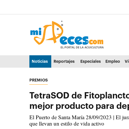
Ir al contenido principal de la página (alt + s)
Ir a la cabecera de la página (alt + c)
Ir al pie de la página (alt + p)
Ir al menú principal (alt + u)
Noticias
Reportajes
Especiales
Empleo
V
PREMIOS
TetraSOD de Fitoplanct
mejor producto para dep
El Puerto de Santa María 28/09/2023 | El jura
que llevan un estilo de vida activo