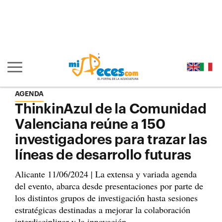
Ir al contenido principal de la página (alt + s)
Ir a la cabecera de la página (alt + c)
Ir al pie de la página (alt + p)
Ir al menú principal (alt + u)
Mostrar/ocultar navegación principal
AGENDA
ThinkinAzul de la Comunidad
Valenciana reúne a 150
investigadores para trazar las
líneas de desarrollo futuras
Alicante 11/06/2024 | La extensa y variada agenda
del evento, abarca desde presentaciones por parte de
los distintos grupos de investigación hasta sesiones
estratégicas destinadas a mejorar la colaboración
interdisciplinar y la innovación.