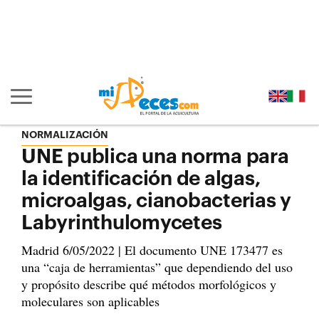
Ir al contenido principal de la página (alt + s)
Ir a la cabecera de la página (alt + c)
Ir al pie de la página (alt + p)
Ir al menú principal (alt + u)
Mostrar/ocultar navegación principal
NORMALIZACIÓN
UNE publica una norma para
la identificación de algas,
microalgas, cianobacterias y
Labyrinthulomycetes
Madrid 6/05/2022 | El documento UNE 173477 es
una “caja de herramientas” que dependiendo del uso
y propósito describe qué métodos morfológicos y
moleculares son aplicables