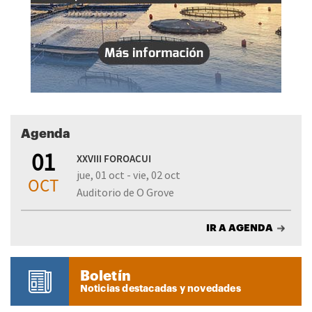
Agenda
01
XXVIII FOROACUI
jue, 01 oct - vie, 02 oct
OCT
Auditorio de O Grove
IR A AGENDA
Boletín
Noticias destacadas y novedades