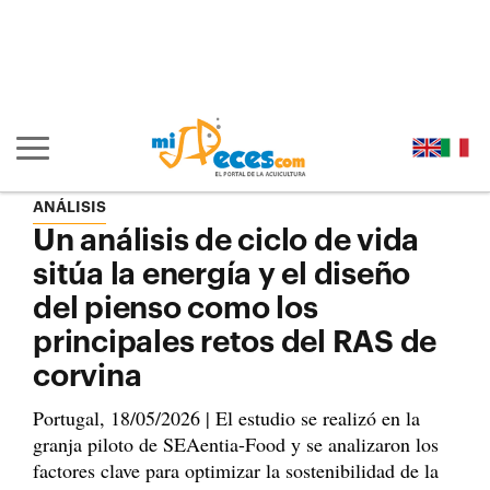
Ir al contenido principal de la página (alt + s)
Ir a la cabecera de la página (alt + c)
Ir al pie de la página (alt + p)
Ir al menú principal (alt + u)
Mostrar/ocultar navegación principal
ANÁLISIS
Un análisis de ciclo de vida
sitúa la energía y el diseño
del pienso como los
principales retos del RAS de
corvina
Portugal, 18/05/2026 | El estudio se realizó en la
granja piloto de SEAentia-Food y se analizaron los
factores clave para optimizar la sostenibilidad de la