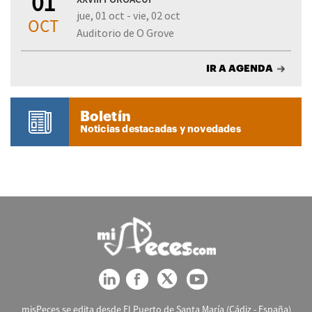
01
jue, 01 oct - vie, 02 oct
OCT
Auditorio de O Grove
IR A AGENDA
Boletín
Noticias destacadas y novedades
misPeces se edita desde El Puerto de Santa María (Cádiz - España)