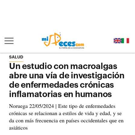
Ir al contenido principal de la página (alt + s)
Ir a la cabecera de la página (alt + c)
Ir al pie de la página (alt + p)
Ir al menú principal (alt + u)
Mostrar/ocultar navegación principal
SALUD
Un estudio con macroalgas
abre una vía de investigación
de enfermedades crónicas
inflamatorias en humanos
Noruega 22/05/2024 | Este tipo de enfermedades
crónicas se relacionan a estilos de vida y edad, y se
da con más frecuencia en países occidentales que en
asiáticos