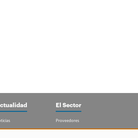
ctualidad
El Sector
ticias
Proveedores
portajes
Guía del Sector