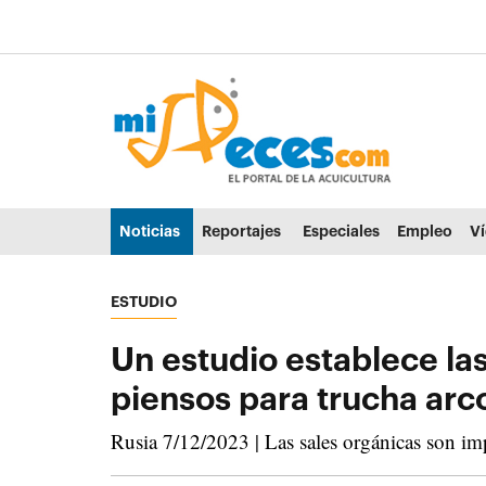
Ir al contenido principal de la página (alt + s)
Ir a la cabecera de la página (alt + c)
Ir al pie de la página (alt + p)
Ir al menú principal (alt + u)
Noticias
Reportajes
Especiales
Empleo
V
ESTUDIO
Un estudio establece la
piensos para trucha arco
Rusia 7/12/2023 | Las sales orgánicas son imp