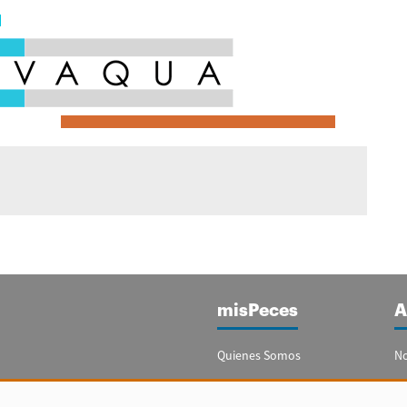
misPeces
A
Quienes Somos
No
Publicidad
Re