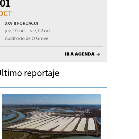
01
OCT
XXVIII FOROACUI
jue, 01 oct - vie, 02 oct
Auditorio de O Grove
IR A AGENDA
ltimo reportaje