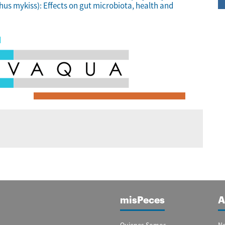
us mykiss): Effects on gut microbiota, health and
misPeces
A
Quienes Somos
No