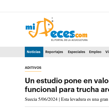
Ir al contenido principal de la página (alt + s)
Ir a la cabecera de la página (alt + c)
Ir al pie de la página (alt + p)
Ir al menú principal (alt + u)
Noticias
Reportajes
Especiales
Empleo
V
ADITIVOS
Un estudio pone en valor
funcional para trucha ar
Suecia 5/06/2024 | Esta levadura es una gran 