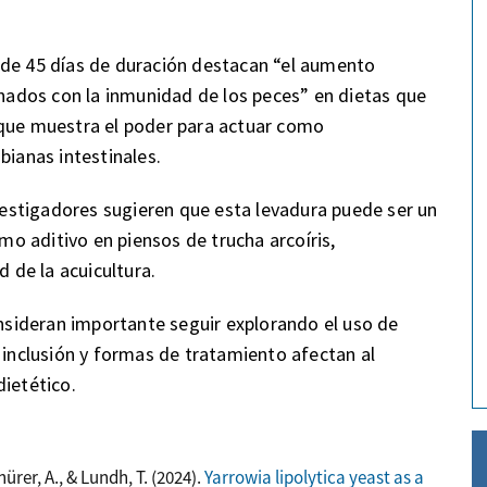
 de 45 días de duración destacan “el aumento
ionados con la inmunidad de los peces” en dietas que
 que muestra el poder para actuar como
anas intestinales.
nvestigadores sugieren que esta levadura puede ser un
omo aditivo en piensos de trucha arcoíris,
d de la acuicultura.
onsideran importante seguir explorando el uso de
 inclusión y formas de tratamiento afectan al
dietético.
nürer, A., & Lundh, T. (2024).
Yarrowia lipolytica yeast as a