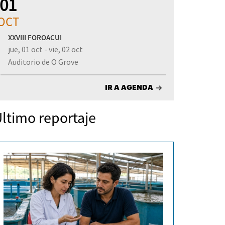
01
OCT
XXVIII FOROACUI
jue, 01 oct - vie, 02 oct
Auditorio de O Grove
IR A AGENDA
ltimo reportaje