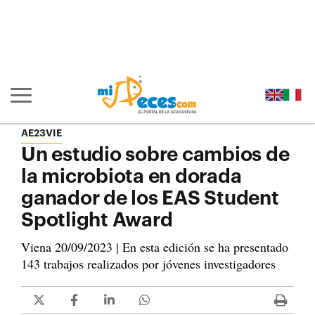
Ir al contenido principal de la página (alt + s)
Ir a la cabecera de la página (alt + c)
Ir al pie de la página (alt + p)
Ir al menú principal (alt + u)
Mostrar/ocultar navegación principal
AE23VIE
Un estudio sobre cambios de
la microbiota en dorada
ganador de los EAS Student
Spotlight Award
Viena 20/09/2023 | En esta edición se ha presentado
143 trabajos realizados por jóvenes investigadores