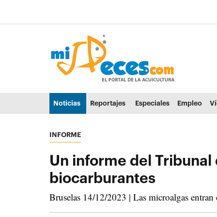
Ir al contenido principal de la página (alt + s)
Ir a la cabecera de la página (alt + c)
Ir al pie de la página (alt + p)
Ir al menú principal (alt + u)
Noticias
Reportajes
Especiales
Empleo
V
INFORME
Un informe del Tribunal
biocarburantes
Bruselas 14/12/2023 | Las microalgas entran 