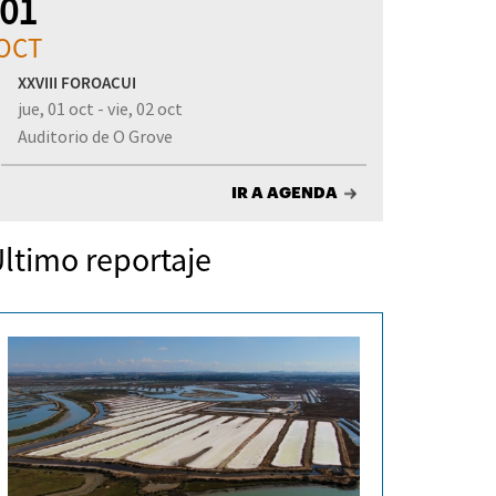
01
OCT
XXVIII FOROACUI
jue, 01 oct - vie, 02 oct
Auditorio de O Grove
IR A AGENDA
ltimo reportaje