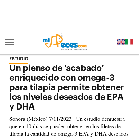
Ir al contenido principal de la página (alt + s)
Ir a la cabecera de la página (alt + c)
Ir al pie de la página (alt + p)
Ir al menú principal (alt + u)
Mostrar/ocultar navegación principal
ESTUDIO
Un pienso de ‘acabado’
enriquecido con omega-3
para tilapia permite obtener
los niveles deseados de EPA
y DHA
Sonora (México) 7/11/2023 | Un estudio demuestra
que en 10 días se pueden obtener en los filetes de
tilapia la cantidad de omega-3 EPA y DHA deseados