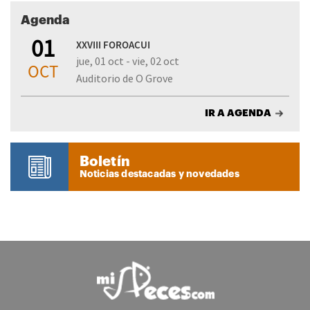
Agenda
01
XXVIII FOROACUI
jue, 01 oct - vie, 02 oct
OCT
Auditorio de O Grove
IR A AGENDA
Boletín
Noticias destacadas y novedades