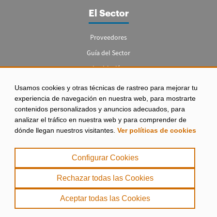
El Sector
Proveedores
Guía del Sector
Legislación
Empleo
Usamos cookies y otras técnicas de rastreo para mejorar tu
experiencia de navegación en nuestra web, para mostrarte
contenidos personalizados y anuncios adecuados, para
analizar el tráfico en nuestra web y para comprender de
dónde llegan nuestros visitantes.
Ver políticas de cookies
Aviso legal
|
Configurar Cookies
Política de Privacidad
|
Rechazar todas las Cookies
Política de Cookies
Aceptar todas las Cookies
. misPeces Copyright 2000 - 2026. Todos los derechos reservados