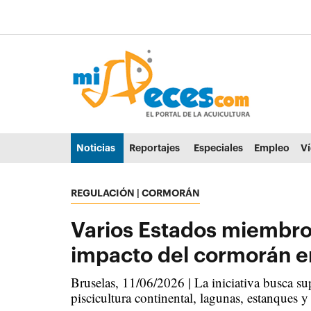
Ir al contenido principal de la página (alt + s)
Ir a la cabecera de la página (alt + c)
Ir al pie de la página (alt + p)
Ir al menú principal (alt + u)
Noticias
Reportajes
Especiales
Empleo
V
REGULACIÓN | CORMORÁN
Varios Estados miembros
impacto del cormorán en
Bruselas, 11/06/2026 | La iniciativa busca su
piscicultura continental, lagunas, estanques y