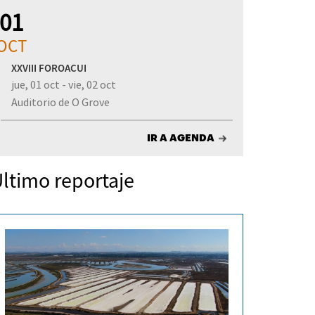
01
OCT
XXVIII FOROACUI
jue, 01 oct - vie, 02 oct
Auditorio de O Grove
IR A AGENDA
ltimo reportaje