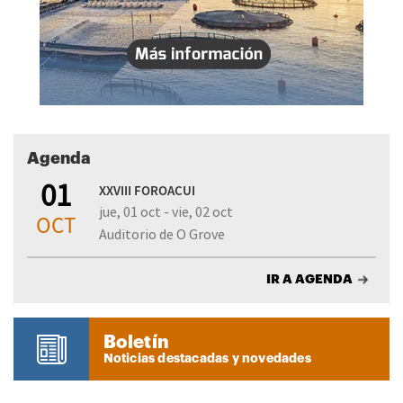
Agenda
01
XXVIII FOROACUI
jue, 01 oct - vie, 02 oct
OCT
Auditorio de O Grove
IR A AGENDA
Boletín
Noticias destacadas y novedades