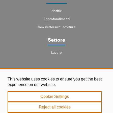
Notizie
Approfondimenti
Newsletter Acquacoltura
Settore
Lavoro
Note legali
This website uses cookies to ensure you get the best
experience on our website.
|
Informativa sulla Privacy
Cookie Settings
|
Reject all cookies
Politica sui Cookie