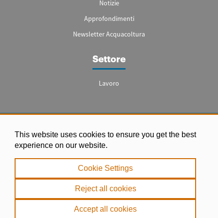
Notizie
Approfondimenti
Newsletter Acquacoltura
Settore
Lavoro
Note legali
This website uses cookies to ensure you get the best
experience on our website.
|
Informativa sulla Privacy
Cookie Settings
|
Reject all cookies
Politica sui Cookie
. Copyright dei testi, delle immagini e dei video © misPeces.com - 2000 -
Accept all cookies