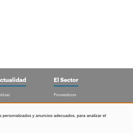
ctualidad
El Sector
ticias
Proveedores
portajes
Guía del Sector
letín Acuicultura
Legislación
s personalizados y anuncios adecuados, para analizar el
Empleo