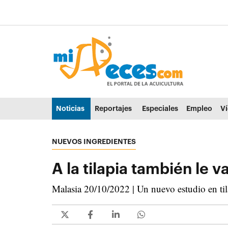
Ir al contenido principal de la página (alt + s)
Ir a la cabecera de la página (alt + c)
Ir al pie de la página (alt + p)
Ir al menú principal (alt + u)
Noticias
Reportajes
Especiales
Empleo
V
NUEVOS INGREDIENTES
A la tilapia también le 
Malasia 20/10/2022 | Un nuevo estudio en til