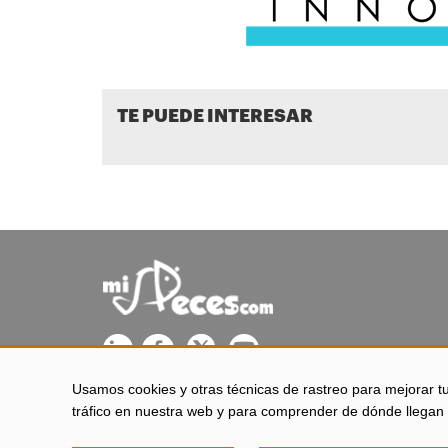
TE PUEDE INTERESAR
Usamos cookies y otras técnicas de rastreo para mejorar t
misPeces se edita desde El Puerto de Santa María (Cádiz - 
tráfico en nuestra web y para comprender de dónde llegan 