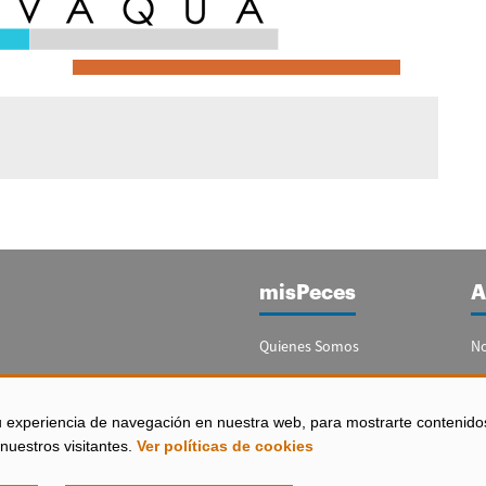
misPeces
A
Quienes Somos
No
Publicidad
Re
Contacto
Bo
u experiencia de navegación en nuestra web, para mostrarte contenido
España)
nuestros visitantes.
Ver políticas de cookies
Configurar Cookies