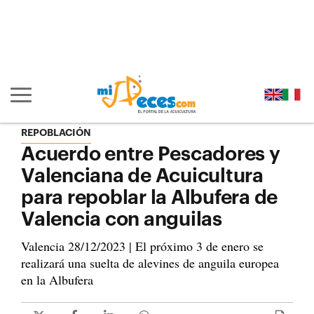
Ir al contenido principal de la página (alt + s)
Ir a la cabecera de la página (alt + c)
Ir al pie de la página (alt + p)
Ir al menú principal (alt + u)
Mostrar/ocultar navegación principal
REPOBLACIÓN
Acuerdo entre Pescadores y
Valenciana de Acuicultura
para repoblar la Albufera de
Valencia con anguilas
Valencia 28/12/2023 | El próximo 3 de enero se
realizará una suelta de alevines de anguila europea
en la Albufera