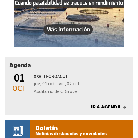
Agenda
01
XXVIII FOROACUI
jue, 01 oct - vie, 02 oct
OCT
Auditorio de O Grove
IR A AGENDA
Boletín
Noticias destacadas y novedades