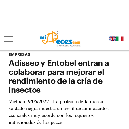
Ir al contenido principal de la página (alt + s)
Ir a la cabecera de la página (alt + c)
Ir al pie de la página (alt + p)
Ir al menú principal (alt + u)
Mostrar/ocultar navegación principal
EMPRESAS
Adisseo y Entobel entran a
colaborar para mejorar el
rendimiento de la cría de
insectos
Vietnam 9/05/2022 | La proteína de la mosca
soldado negra muestra un perfil de aminoácidos
esenciales muy acorde con los requisitos
nutricionales de los peces