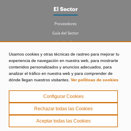
El Sector
Proveedores
Guía del Sector
Legislación
Empleo
Usamos cookies y otras técnicas de rastreo para mejorar tu
experiencia de navegación en nuestra web, para mostrarte
contenidos personalizados y anuncios adecuados, para
analizar el tráfico en nuestra web y para comprender de
dónde llegan nuestros visitantes.
Ver políticas de cookies
Aviso legal
|
Configurar Cookies
Política de Privacidad
|
Rechazar todas las Cookies
Política de Cookies
Aceptar todas las Cookies
. misPeces Copyright 2000 - 2026. Todos los derechos reservados