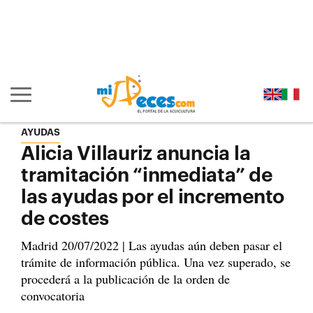
Ir al contenido principal de la página (alt + s)
Ir a la cabecera de la página (alt + c)
Ir al pie de la página (alt + p)
Ir al menú principal (alt + u)
Mostrar/ocultar navegación principal
AYUDAS
Alicia Villauriz anuncia la
tramitación “inmediata” de
las ayudas por el incremento
de costes
Madrid 20/07/2022 | Las ayudas aún deben pasar el
trámite de información pública. Una vez superado, se
procederá a la publicación de la orden de
convocatoria