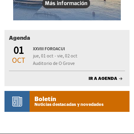
Agenda
01
XXVIII FOROACUI
jue, 01 oct - vie, 02 oct
OCT
Auditorio de O Grove
IR A AGENDA
Boletín
Noticias destacadas y novedades