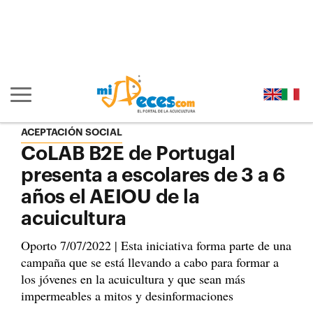
Ir al contenido principal de la página (alt + s)
Ir a la cabecera de la página (alt + c)
Ir al pie de la página (alt + p)
Ir al menú principal (alt + u)
Mostrar/ocultar navegación principal
ACEPTACIÓN SOCIAL
CoLAB B2E de Portugal
presenta a escolares de 3 a 6
años el AEIOU de la
acuicultura
Oporto 7/07/2022 | Esta iniciativa forma parte de una
campaña que se está llevando a cabo para formar a
los jóvenes en la acuicultura y que sean más
impermeables a mitos y desinformaciones