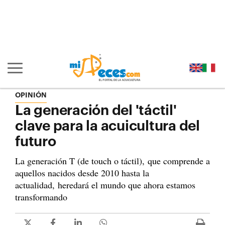
Ir al contenido principal de la página (alt + s)
Ir a la cabecera de la página (alt + c)
Ir al pie de la página (alt + p)
Ir al menú principal (alt + u)
Mostrar/ocultar navegación principal
OPINIÓN
La generación del 'táctil'
clave para la acuicultura del
futuro
La generación T (de touch o táctil), que comprende a
aquellos nacidos desde 2010 hasta la
actualidad, heredará el mundo que ahora estamos
transformando