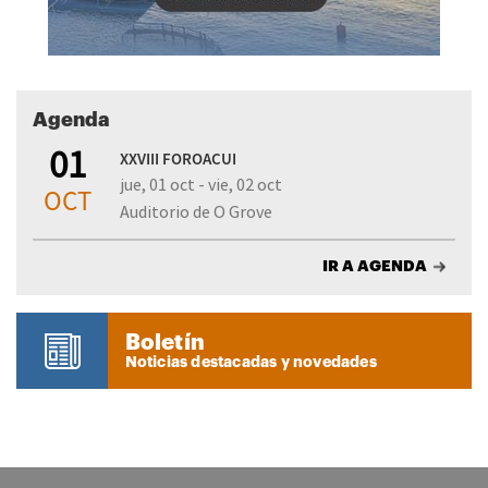
Agenda
01
XXVIII FOROACUI
jue, 01 oct - vie, 02 oct
OCT
Auditorio de O Grove
IR A AGENDA
Boletín
Noticias destacadas y novedades