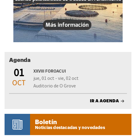
Agenda
01
XXVIII FOROACUI
jue, 01 oct - vie, 02 oct
OCT
Auditorio de O Grove
IR A AGENDA
Boletín
Noticias destacadas y novedades