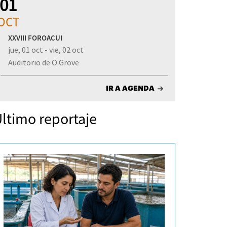
01
OCT
XXVIII FOROACUI
jue, 01 oct - vie, 02 oct
Auditorio de O Grove
IR A AGENDA
ltimo reportaje