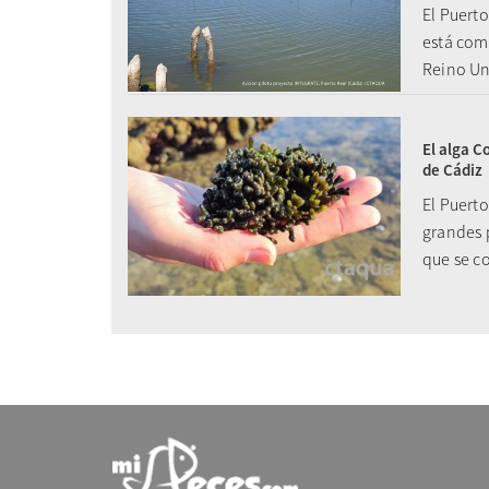
El Puerto
está com
Reino U
El alga C
de Cádiz
El Puerto
grandes 
que se c