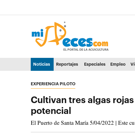
Ir al contenido principal de la página (alt + s)
Ir a la cabecera de la página (alt + c)
Ir al pie de la página (alt + p)
Ir al menú principal (alt + u)
Noticias
Reportajes
Especiales
Empleo
V
EXPERIENCIA PILOTO
Cultivan tres algas roja
potencial
El Puerto de Santa María 5/04/2022 | Este c