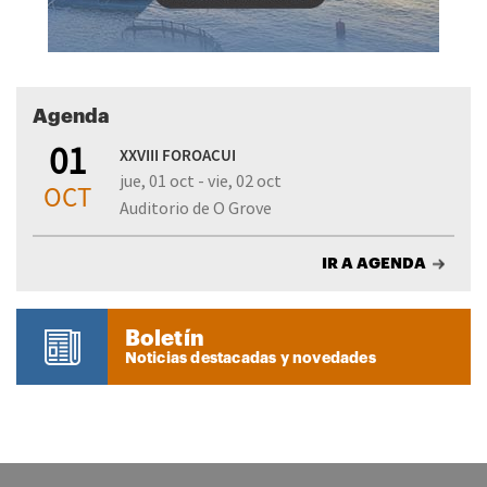
Agenda
01
XXVIII FOROACUI
jue, 01 oct - vie, 02 oct
OCT
Auditorio de O Grove
IR A AGENDA
Boletín
Noticias destacadas y novedades