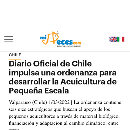
Ir al contenido principal de la página (alt + s)
Ir a la cabecera de la página (alt + c)
Ir al pie de la página (alt + p)
Ir al menú principal (alt + u)
Mostrar/ocultar navegación principal
CHILE
Diario Oficial de Chile
impulsa una ordenanza para
desarrollar la Acuicultura de
Pequeña Escala
Valparaíso (Chile) 1/03/2022 | La ordenanza contiene
seis ejes estratégicos que buscan el apoyo de los
pequeños acuicultores a través de material biológico,
financiación y adaptación al cambio climático, entre
otros