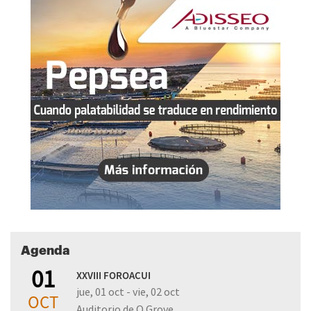
Agenda
01
XXVIII FOROACUI
jue, 01 oct - vie, 02 oct
OCT
Auditorio de O Grove