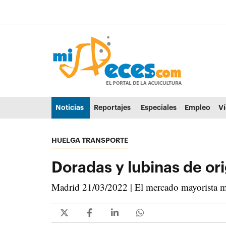
Ir al contenido principal de la página (alt + s)
Ir a la cabecera de la página (alt + c)
Ir al pie de la página (alt + p)
Ir al menú principal (alt + u)
Noticias
Reportajes
Especiales
Empleo
V
HUELGA TRANSPORTE
Doradas y lubinas de o
Madrid 21/03/2022 | El mercado mayorista mad