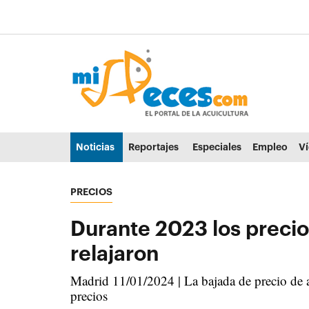
Ir al contenido principal de la página (alt + s)
Ir a la cabecera de la página (alt + c)
Ir al pie de la página (alt + p)
Ir al menú principal (alt + u)
Noticias
Reportajes
Especiales
Empleo
V
PRECIOS
Durante 2023 los precio
relajaron
Madrid 11/01/2024 | La bajada de precio de a
precios