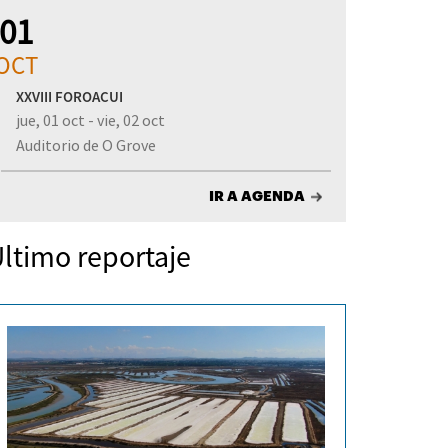
01
OCT
XXVIII FOROACUI
jue, 01 oct - vie, 02 oct
Auditorio de O Grove
IR A AGENDA
ltimo reportaje