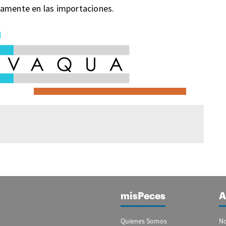
tivamente en las importaciones.
misPeces
A
Quienes Somos
No