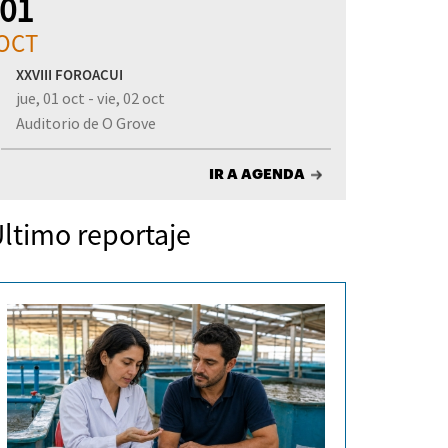
01
OCT
XXVIII FOROACUI
jue, 01 oct - vie, 02 oct
Auditorio de O Grove
IR A AGENDA
ltimo reportaje