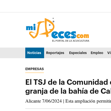
Ir al contenido principal de la página (alt + s)
Ir a la cabecera de la página (alt + c)
Ir al pie de la página (alt + p)
Ir al menú principal (alt + u)
Noticias
Reportajes
Especiales
Empleo
V
EMPRESAS
El TSJ de la Comunidad 
granja de la bahía de Ca
Alicante 7/06/2024 | Esta ampliación permiti