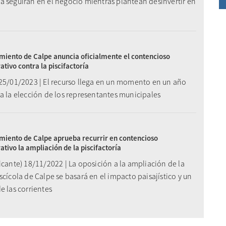
a seguirán en el negocio mientras plantean desinvertir en
miento de Calpe anuncia oficialmente el contencioso
ativo contra la piscifactoría
 25/01/2023 | El recurso llega en un momento en un año
a la elección de los representantes municipales
miento de Calpe aprueba recurrir en contencioso
ativo la ampliación de la piscifactoría
icante) 18/11/2022 | La oposición a la ampliación de la
scícola de Calpe se basará en el impacto paisajístico y un
e las corrientes