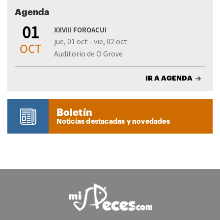
Agenda
01
XXVIII FOROACUI
jue, 01 oct - vie, 02 oct
OCT
Auditorio de O Grove
IR A AGENDA
Boletín
Noticias destacadas y novedades