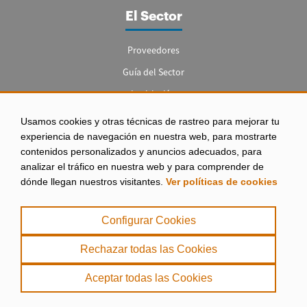
El Sector
Proveedores
Guía del Sector
Legislación
Empleo
Usamos cookies y otras técnicas de rastreo para mejorar tu
experiencia de navegación en nuestra web, para mostrarte
contenidos personalizados y anuncios adecuados, para
analizar el tráfico en nuestra web y para comprender de
dónde llegan nuestros visitantes.
Ver políticas de cookies
Aviso legal
|
Configurar Cookies
Política de Privacidad
|
Rechazar todas las Cookies
Política de Cookies
Aceptar todas las Cookies
. misPeces Copyright 2000 - 2026. Todos los derechos reservados