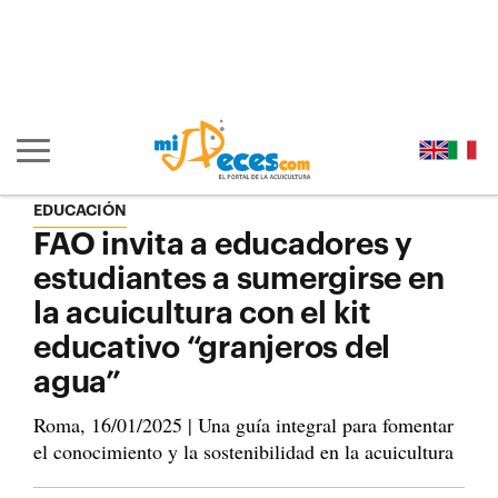
Ir al contenido principal de la página (alt + s)
Ir a la cabecera de la página (alt + c)
Ir al pie de la página (alt + p)
Ir al menú principal (alt + u)
Mostrar/ocultar navegación principal
EDUCACIÓN
FAO invita a educadores y
estudiantes a sumergirse en
la acuicultura con el kit
educativo “granjeros del
agua”
Roma, 16/01/2025 | Una guía integral para fomentar
el conocimiento y la sostenibilidad en la acuicultura