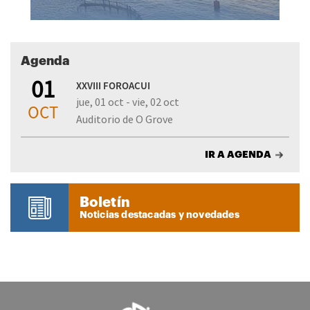
Agenda
01
XXVIII FOROACUI
jue, 01 oct - vie, 02 oct
OCT
Auditorio de O Grove
IR A AGENDA
Boletín
Noticias destacadas y novedades