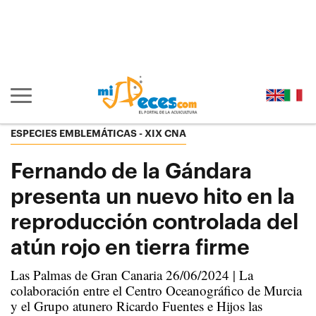
Ir al contenido principal de la página (alt + s)
Ir a la cabecera de la página (alt + c)
Ir al pie de la página (alt + p)
Ir al menú principal (alt + u)
Mostrar/ocultar navegación principal
ESPECIES EMBLEMÁTICAS
XIX CNA
Fernando de la Gándara
presenta un nuevo hito en la
reproducción controlada del
atún rojo en tierra firme
Las Palmas de Gran Canaria 26/06/2024 | La
colaboración entre el Centro Oceanográfico de Murcia
y el Grupo atunero Ricardo Fuentes e Hijos las