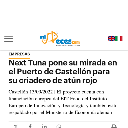
Ir al contenido principal de la página (alt + s)
Ir a la cabecera de la página (alt + c)
Ir al pie de la página (alt + p)
Ir al menú principal (alt + u)
Mostrar/ocultar navegación principal
EMPRESAS
Next Tuna pone su mirada en
el Puerto de Castellón para
su criadero de atún rojo
Castellón 13/09/2022 | El proyecto cuenta con
financiación europea del EIT Food del Instituto
Europeo de Innovación y Tecnología y también está
respaldado por el Ministerio de Economía alemán