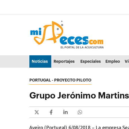
Ir al contenido principal de la página (alt + s)
Ir a la cabecera de la página (alt + c)
Ir al pie de la página (alt + p)
Ir al menú principal (alt + u)
Noticias
Reportajes
Especiales
Empleo
V
PORTUGAL - PROYECTO PILOTO
Grupo Jerónimo Martins 
Aveiro (Portugal) 6/08/2018 – La empresa Sea