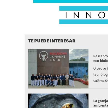
TE PUEDE INTERESAR
Pescanova
eco-bioló
O Grove 
tecnólog
cultivo d
La granja
ambienta