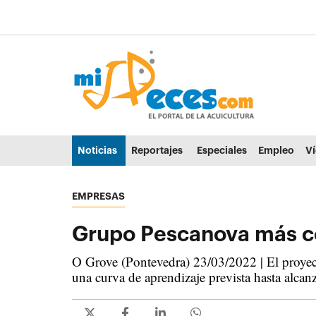
Ir al contenido principal de la página (alt + s)
Ir a la cabecera de la página (alt + c)
Ir al pie de la página (alt + p)
Ir al menú principal (alt + u)
Noticias
Reportajes
Especiales
Empleo
V
EMPRESAS
Grupo Pescanova más cer
O Grove (Pontevedra) 23/03/2022 | El proyect
una curva de aprendizaje prevista hasta alcan