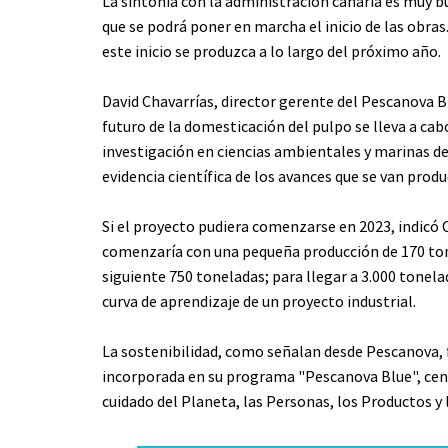
La sintonía con la administración canaria es muy 
que se podrá poner en marcha el inicio de las obras.
este inicio se produzca a lo largo del próximo año.
David Chavarrías, director gerente del Pescanova B
futuro de la domesticación del pulpo se lleva a ca
investigación en ciencias ambientales y marinas de
evidencia científica de los avances que se van prod
Si el proyecto pudiera comenzarse en 2023, indicó C
comenzaría con una pequeña producción de 170 tone
siguiente 750 toneladas; para llegar a 3.000 tonela
curva de aprendizaje de un proyecto industrial.
La sostenibilidad, como señalan desde Pescanova, 
incorporada en su programa "Pescanova Blue", cent
cuidado del Planeta, las Personas, los Productos y