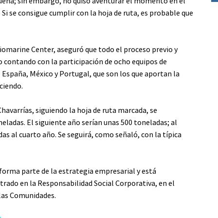
buena; sin embargo, no quiso aventurar el momento en el
 Si se consigue cumplir con la hoja de ruta, es probable que
iomarine Center, aseguró que todo el proceso previo y
bo contando con la participación de ocho equipos de
 España, México y Portugal, que son los que aportan la
uciendo.
havarrías, siguiendo la hoja de ruta marcada, se
ladas. El siguiente año serían unas 500 toneladas; al
das al cuarto año. Se seguirá, como señaló, con la típica
forma parte de la estrategia empresarial y está
rado en la Responsabilidad Social Corporativa, en el
 las Comunidades.