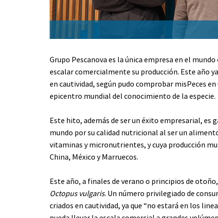
Grupo Pescanova es la única empresa en el mundo e
escalar comercialmente su producción. Este año y
en cautividad, según pudo comprobar misPeces en u
epicentro mundial del conocimiento de la especie.
Este hito, además de ser un éxito empresarial, es
mundo por su calidad nutricional al ser un alimento
vitaminas y micronutrientes, y cuya producción mun
China, México y Marruecos.
Este año, a finales de verano o principios de otoño
Octopus vulgaris
. Un número privilegiado de consu
criados en cautividad, ya que “no estará en los lin
pueda llevar la escala comercial a grandes volúmen