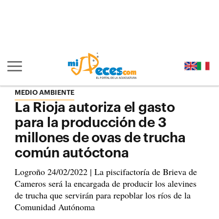
Ir al contenido principal de la página (alt + s)
Ir a la cabecera de la página (alt + c)
Ir al pie de la página (alt + p)
Ir al menú principal (alt + u)
Mostrar/ocultar navegación principal
MEDIO AMBIENTE
La Rioja autoriza el gasto
para la producción de 3
millones de ovas de trucha
común autóctona
Logroño 24/02/2022 | La piscifactoría de Brieva de
Cameros será la encargada de producir los alevines
de trucha que servirán para repoblar los ríos de la
Comunidad Autónoma