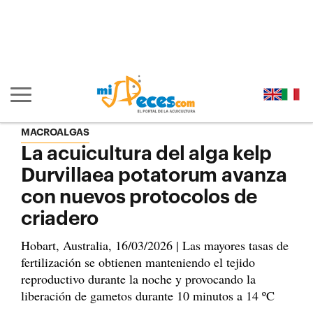
Ir al contenido principal de la página (alt + s)
Ir a la cabecera de la página (alt + c)
Ir al pie de la página (alt + p)
Ir al menú principal (alt + u)
Mostrar/ocultar navegación principal
MACROALGAS
La acuicultura del alga kelp
Durvillaea potatorum avanza
con nuevos protocolos de
criadero
Hobart, Australia, 16/03/2026 | Las mayores tasas de
fertilización se obtienen manteniendo el tejido
reproductivo durante la noche y provocando la
liberación de gametos durante 10 minutos a 14 ºC