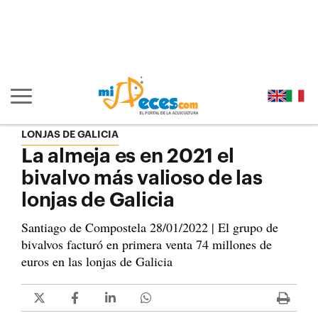
Ir al contenido principal de la página (alt + s)
Ir a la cabecera de la página (alt + c)
Ir al pie de la página (alt + p)
Ir al menú principal (alt + u)
Mostrar/ocultar navegación principal
LONJAS DE GALICIA
La almeja es en 2021 el
bivalvo más valioso de las
lonjas de Galicia
Santiago de Compostela 28/01/2022 | El grupo de
bivalvos facturó en primera venta 74 millones de
euros en las lonjas de Galicia