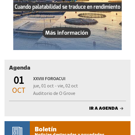
Agenda
01
XXVIII FOROACUI
jue, 01 oct - vie, 02 oct
OCT
Auditorio de O Grove
IR A AGENDA
Boletín
Noticias destacadas y novedades