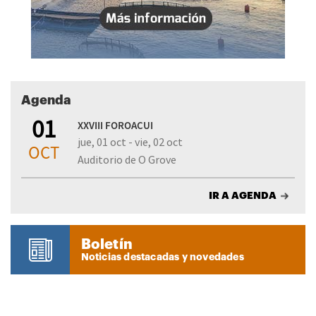
Agenda
01
XXVIII FOROACUI
jue, 01 oct - vie, 02 oct
OCT
Auditorio de O Grove
IR A AGENDA
Boletín
Noticias destacadas y novedades