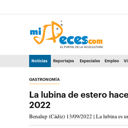
Ir al contenido principal de la página (alt + s)
Ir a la cabecera de la página (alt + c)
Ir al pie de la página (alt + p)
Ir al menú principal (alt + u)
Noticias
Reportajes
Especiales
Empleo
V
GASTRONOMÍA
La lubina de estero hac
2022
Benalup (Cádiz) 13/09/2022 | La lubina es una