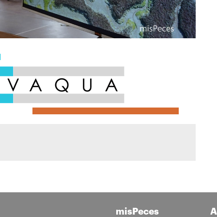
misPeces
A