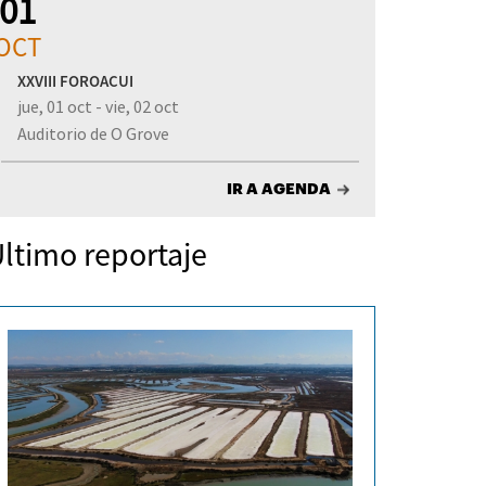
01
OCT
XXVIII FOROACUI
jue, 01 oct - vie, 02 oct
Auditorio de O Grove
IR A AGENDA
ltimo reportaje