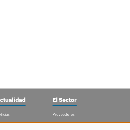
ctualidad
El Sector
ticias
Proveedores
portajes
Guía del Sector