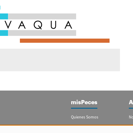
misPeces
A
Quienes Somos
No
Publicidad
Re