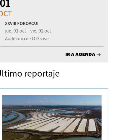
01
OCT
XXVIII FOROACUI
jue, 01 oct - vie, 02 oct
Auditorio de O Grove
IR A AGENDA
ltimo reportaje