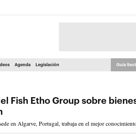
ídeos
Agenda
Legislación
Guía Sec
 Fish Etho Group sobre bienest
n
de en Algarve, Portugal, trabaja en el mejor conocimiento 