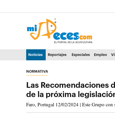
Ir al contenido principal de la página (alt + s)
Ir a la cabecera de la página (alt + c)
Ir al pie de la página (alt + p)
Ir al menú principal (alt + u)
Noticias
Reportajes
Especiales
Empleo
V
NORMATIVA
Las Recomendaciones del
de la próxima legislació
Faro, Portugal 12/02/2024 | Este Grupo con se