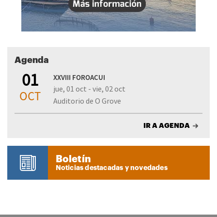
Agenda
01
XXVIII FOROACUI
jue, 01 oct - vie, 02 oct
OCT
Auditorio de O Grove
IR A AGENDA
Boletín
Noticias destacadas y novedades