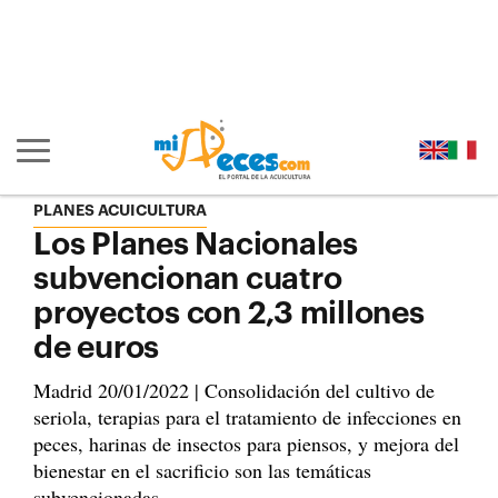
Ir al contenido principal de la página (alt + s)
Ir a la cabecera de la página (alt + c)
Ir al pie de la página (alt + p)
Ir al menú principal (alt + u)
Mostrar/ocultar navegación principal
PLANES ACUICULTURA
Los Planes Nacionales
subvencionan cuatro
proyectos con 2,3 millones
de euros
Madrid 20/01/2022 | Consolidación del cultivo de
seriola, terapias para el tratamiento de infecciones en
peces, harinas de insectos para piensos, y mejora del
bienestar en el sacrificio son las temáticas
subvencionadas